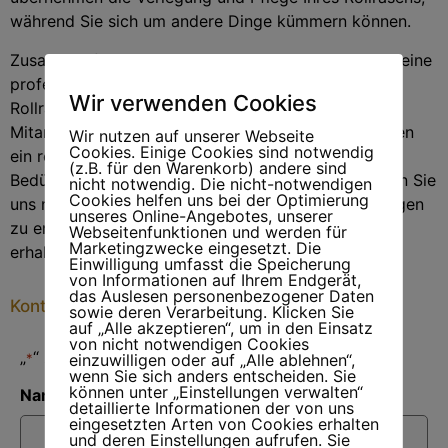
während Sie sich um andere Dinge kümmern können.
Zusammenfassend kann man sagen, dass wir Ihnen eine
professionelle und zuverlässige Lösung für Ihre
Wir verwenden Cookies
Rollrasenverlegung bieten. Unsere erfahrenen
Mitarbeiter und hochwertigen Materialien garantieren
Wir nutzen auf unserer Webseite
Cookies. Einige Cookies sind notwendig
ein robustes und langlebiges Ergebnis, das Ihren
(z.B. für den Warenkorb) andere sind
Bedürfnissen und Wünschen entspricht. Kontaktieren Sie
nicht notwendig. Die nicht-notwendigen
Cookies helfen uns bei der Optimierung
uns noch heute, um mehr über unsere Dienstleistungen
unseres Online-Angebotes, unserer
zu erfahren und ein unverbindliches Angebot zu
Webseitenfunktionen und werden für
Marketingzwecke eingesetzt. Die
erhalten.
Einwilligung umfasst die Speicherung
von Informationen auf Ihrem Endgerät,
das Auslesen personenbezogener Daten
Kontaktieren Sie uns für eine Beratungsanfrage
sowie deren Verarbeitung. Klicken Sie
auf „Alle akzeptieren“, um in den Einsatz
von nicht notwendigen Cookies
„
“ zeigt erforderliche Felder an
einzuwilligen oder auf „Alle ablehnen“,
*
wenn Sie sich anders entscheiden. Sie
können unter „Einstellungen verwalten“
Name
*
detaillierte Informationen der von uns
eingesetzten Arten von Cookies erhalten
und deren Einstellungen aufrufen. Sie