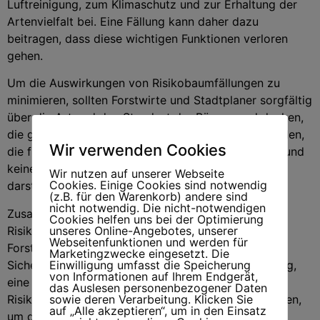
Luftreinigung, zum Klimaschutz und zur Erhaltung der
Artenvielfalt bei. Eine Fällung kann daher dazu
beitragen, dass diese wichtigen Funktionen verloren
gehen.
Um die Auswirkungen von Risikobaumfällungen zu
minimieren, sollten Forstwirte und Stadtplaner sorgfältig
über die Art und den Standort der Bäume nachdenken,
die gepflanzt werden. Es ist wichtig, Bäume zu wählen,
Wir verwenden Cookies
die für die Umgebung und das Klima geeignet sind und
keine Bedrohung für die menschliche Sicherheit
Wir nutzen auf unserer Webseite
Cookies. Einige Cookies sind notwendig
darstellen.
(z.B. für den Warenkorb) andere sind
nicht notwendig. Die nicht-notwendigen
Zusammenfassend kann man sagen, dass
Cookies helfen uns bei der Optimierung
Risikobaumfällungen ein wichtiger Aspekt der
unseres Online-Angebotes, unserer
Webseitenfunktionen und werden für
Forstwirtschaft sind, der sowohl die menschliche
Marketingzwecke eingesetzt. Die
Sicherheit als auch die Umwelt betrifft. Es ist wichtig,
Einwilligung umfasst die Speicherung
von Informationen auf Ihrem Endgerät,
eine sorgfältige Abwägung zu treffen, bevor ein
das Auslesen personenbezogener Daten
Risikobaum gefällt wird, und Maßnahmen zu ergreifen,
sowie deren Verarbeitung. Klicken Sie
auf „Alle akzeptieren“, um in den Einsatz
um die negativen Auswirkungen auf die Umwelt zu