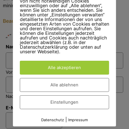
von nicht notwendigen Cookies
minimieren.
einzuwilligen oder auf „Alle ablehnen“,
wenn Sie sich anders entscheiden. Sie
können unter „Einstellungen verwalten“
detaillierte Informationen der von uns
Beauftragen Sie hier eine Baumfällung
eingesetzten Arten von Cookies erhalten
und deren Einstellungen aufrufen. Sie
können die Einstellungen jederzeit
„
“ zeigt erforderliche Felder an
*
aufrufen und Cookies auch nachträglich
jederzeit abwählen (z.B. in der
Name
Datenschutzerklärung oder unten auf
*
unserer Webseite).
Alle akzeptieren
Vorname
Alle ablehnen
Nachname
Einstellungen
E-Mail
*
|
Datenschutz
Impressum